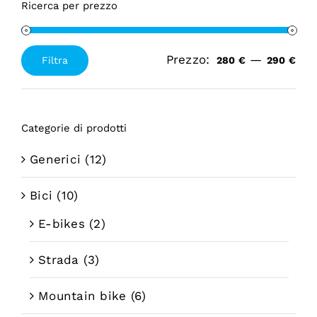
Ricerca per prezzo
Prezzo:
—
Filtra
280 €
290 €
Prezzo
Prezzo
Min
Max
Categorie di prodotti
Generici
(12)
Bici
(10)
E-bikes
(2)
Strada
(3)
Mountain bike
(6)