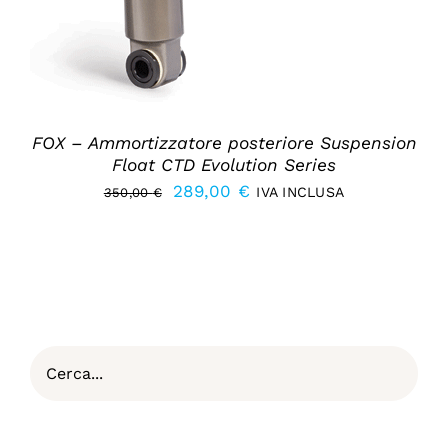
FOX – Ammortizzatore posteriore Suspension
Float CTD Evolution Series
Il
Il
289,00
€
IVA INCLUSA
350,00
€
prezzo
prezzo
originale
attuale
era:
è:
350,00 €.
289,00 €.