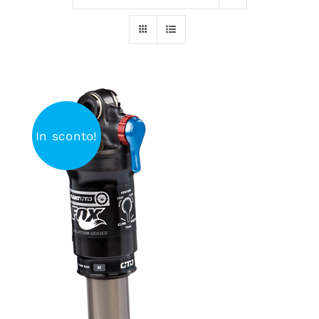
Abbigliamento
Alimentazione
News
In sconto!
Noleggio
Contatti
AGGIUNGI AL CARRELLO
/
DETTAGLI