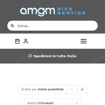
Salta
al
contenuto
Cerca
per:
Toggle
Navigat
Home
Spedizioni in tutta Italia
AMGM
Bici
Ordina per
Ordine predefinito
Componenti
Mostra
12 Prodotti