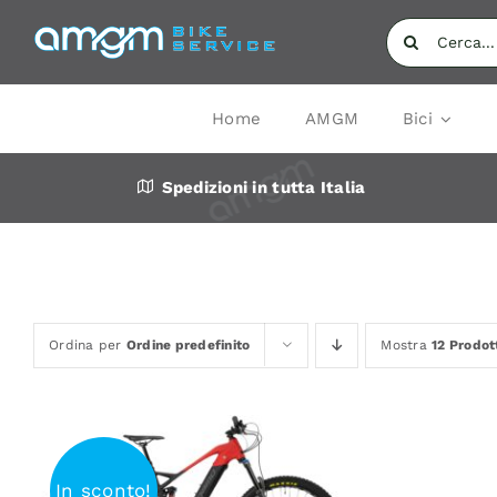
Salta
Cerca
al
per:
contenuto
Home
AMGM
Bici
Spedizioni in tutta Italia
Ordina per
Ordine predefinito
Mostra
12 Prodot
In sconto!