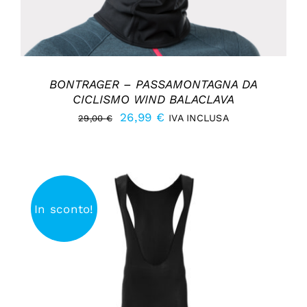
BONTRAGER – PASSAMONTAGNA DA
CICLISMO WIND BALACLAVA
Il
Il
26,99
€
IVA INCLUSA
29,00
€
prezzo
prezzo
originale
attuale
era:
è:
29,00 €.
26,99 €.
In sconto!