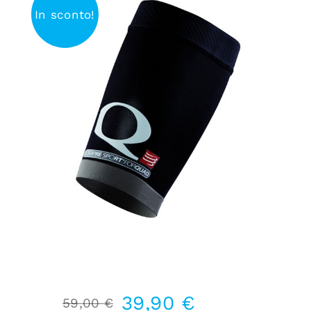
In sconto!
39,90
€
59,00
€