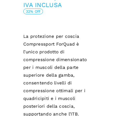
Il
Il
IVA INCLUSA
prezzo
prezzo
32% Off
originale
attuale
era:
è:
La protezione per coscia
59,00 €.
39,90 €.
Compressport ForQuad è
l’unico prodotto di
compressione dimensionato
per i muscoli della parte
superiore della gamba,
consentendo livelli di
compressione ottimali per i
quadricipiti e i muscoli
posteriori della coscia,
supportando anche l’ITB.