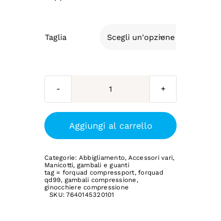
Taglia

FORQUAD
-
COMPRESSPORT
Aggiungi al carrello
Compressione
Coscia
Categorie:
Abbigliamento
,
Accessori vari
,
QD
Manicotti, gambali e guanti
tag =
forquad compressport
,
forquad
99
qd99
,
gambali compressione
,
ginocchiere compressione
quantità
SKU:
7640145320101