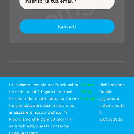
Iscriviti
Utilizziamo i cookie per funzionalità
Privacy
Dichiarazione
tecniche a cui è legata la normale
Policy
Cookie
fruizione del nostro sito, per fornire
Completa
aggiornata
funzionalità dei social media e per
l'ultima volta
analizzare il nostro traffico. Ti
il
Ricordiamo che Ogni 30 Giorni Ti
23/03/2022
sarà richiesta questa conferma,
© Copyright 2022 - 2026 | AMGM Bike Service -
Leggi la Nostra