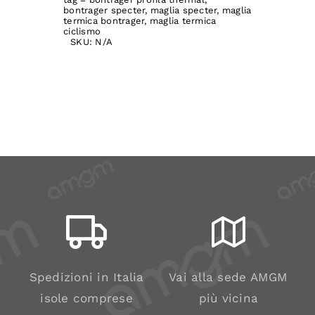
bontrager specter
,
maglia specter
,
maglia
termica
termica bontrager
,
maglia termica
ciclismo
Specter
SKU:
N/A
quantità
Spedizioni in Italia
Vai alla sede AMGM
isole comprese
più vicina