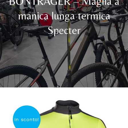
BONTRAGER – Maglia a
manica lunga termica
Abbigliamento
Specter
Alimentazione
News
Noleggio
Contatti
In sconto!