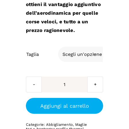
ottieni il vantaggio aggiuntivo
dell’aerodinamica per quelle
corse veloci, e tutto a un
prezzo ragionevole.
Taglia

BONTRAGER
-
Maglia
Aggiungi al carrello
a
manica
Categorie:
Abbigliamento
,
Maglie
lunga
tag =
bontrager profila thermal
,