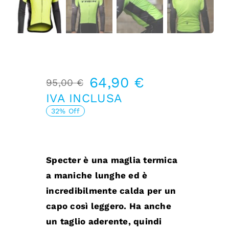
64,90
€
95,00
€
Il
Il
IVA INCLUSA
prezzo
prezzo
32% Off
originale
attuale
era:
è:
Specter è una maglia termica
95,00 €.
64,90 €.
a maniche lunghe ed è
incredibilmente calda per un
capo così leggero. Ha anche
un taglio aderente, quindi